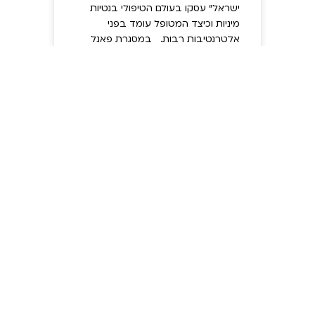
ישראל" עסקו בעולם הטיפולי בנטיות
מיניות וכיצד המטופל עומד בפני
אלטרנטיבות רבות. במסגרת פאנל
שהוביל הרב אלי שיינפלד שכלל
קרא עוד »
יוני 30, 2023
על גמישות הנטייה
המינית וההשפעה
החברתית
יו״ר חוסן מספר בכנס ׳אבן ישראל׳ על
פעילות הארגון, חוסר ההבנה הבסיסית
לשיטתו בנטיות מיניות והקריטריונים
להבחנה הרב צביקה דנטלסקי, יו"ר