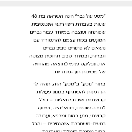
"מסע של גבר" הינה השראה בת 48
שעות בעבודת ריפוי רגשי אינטנסיבית,
שפותחה ועוצבה במיוחד עבור גברים
המוּנָעים בכוח עצמם להתמודד עם
נושאים לא פתורים סביב גברים
וגבריות, ובמיחד סביב תחושת מצוקה
או קונפליקט פנימי כתוצאה מהחוויה
של משיכות תוך-מגדריות.
בתור "נוסע" ב"מסע" הזה, תהיה לך
הזדמנות להשתתף במגוון פעולות
קבוצתיות ואינדבידואליות – כולל
כתיבה שוטפת, ויזואליזציה, שיתוף
קבוצתי, מגע בטוח ומרפא, ועבודה
רגשית-משחררת אינטנסיבית – והכל
בתוך מסגרת תומכת ומאתגרת,