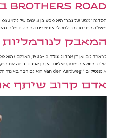
Brothers Road בישראל
הסדנה "מסע של גבר" היא
משיכה לבני מגדרם.למשל: אנו יוצרים סביבה תומכת מאוד 
המאבק לנורמליות
הולנד בנושא הומוסקסואליות. ואן דן ארדווג דוחה את הרע
אינפנטיליים." Van den Aardweg הוא גם חבר באיגוד הלאומי למחקר וטיפול בהומוסקסואליות (NARTH). (מתוך […]
אדם קרוב שיתף אות