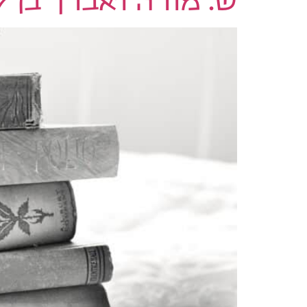
ש. מורה ואברך בן 27