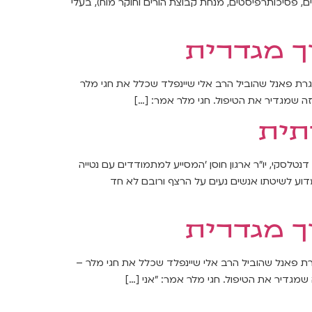
ים, פסיכותרפיסטים, מנחת קבוצת הורים וחוקר מוח), בעלי
ך מגדרית
רת פאנל שהוביל הרב אלי שיינפלד שכלל את חגי מלר
 זה שמגדיר את הטיפול. חגי מלר אמר: […]
תית
נטלסקי, יו"ר ארגון חוסן ׳המסייע למתמודדים עם נטייה
שראל ה-3" הנערך בהיכל שלמה בירושלים וסיפר מדוע לשיטתו אנשים נעים על הרצף ורובם לא חד
ך מגדרית
רת פאנל שהוביל הרב אלי שיינפלד שכלל את חגי מלר –
 שמגדיר את הטיפול. חגי מלר אמר: "אני […]