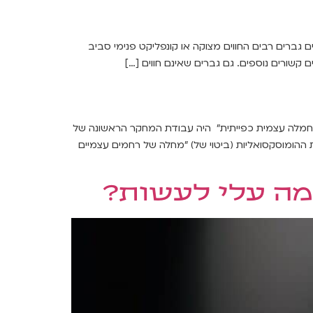
ים המאפיינים גברים רבים החווים מצוקה או קונפליקט פנימי סביב
קשורים נוספים. גם גברים שאינם חווים […]
כולוג ופסיכותרפיסט הולנדי. ספרו משנת 1967 בנושא "הומופיליה, נוירוזה וחמלה עצמית כפייתית" היה עבודת המחקר הראשונה של
ת ההומוסקסואליות (ביטוי של) "מחלה של רחמים עצמיים
 מה עלי לעשות?