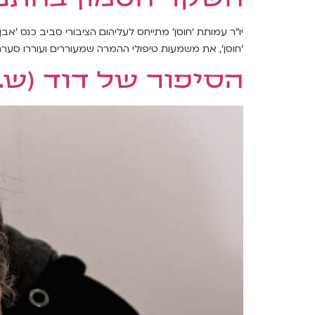
יו”ר עמותת ‘חוסן’ מתייחס לעליהום הציבורי סביב כנס '
'חוסן', את משמעות טיפולי ההמרה שמעוררים ועוררו סערה
הסיפור של דוד (ש.ב