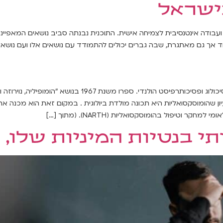
 מסע בן 3 ימים של גילוי עצמי ועבודה אינטנסיבית לצמיחה אישית. התוכנית נבנתה סביב נושא
אך גם מאתגרת, שבה גברים יכולים להתמודד עם נושאים אלו ועם נושאים 
ג'רארד ג'ם ואן דן ארדווג (נולד ב -1936, הארלם ) הוא פסי
יון שהומוסקסואליות היא תכונה מולדת ביולוגית . במקום זאת הוא מכנה א
י בנטיות המיניות שלו,